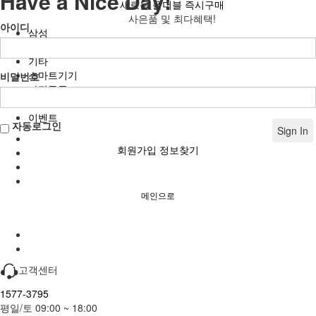
Have a Nice Day!
새로운 폴더블 즉시구매
사은품 및 최다혜택!
아이디
삼성
애플
기타
스마트기기
비밀번호
가전구독
USIM/eSIM
이벤트
자동로그인
Sign In
회원가입
정보찾기
메인으로
고객센터
1577-3795
평일/토 09:00 ~ 18:00