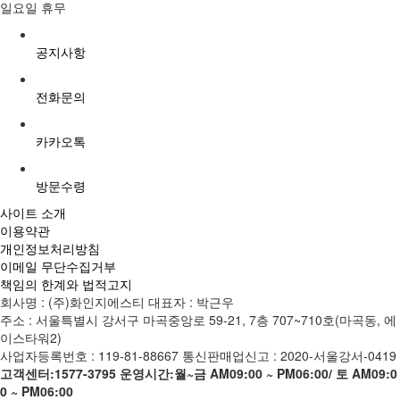
일요일 휴무
공지사항
전화문의
카카오톡
방문수령
사이트 소개
이용약관
개인정보처리방침
이메일 무단수집거부
책임의 한계와 법적고지
회사명 : (주)화인지에스티
대표자 : 박근우
주소 : 서울특별시 강서구 마곡중앙로 59-21, 7층 707~710호(마곡동, 에
이스타워2)
사업자등록번호 : 119-81-88667
통신판매업신고 : 2020-서울강서-0419
고객센터:1577-3795
운영시간:월~금 AM09:00 ~ PM06:00/ 토 AM09:0
0 ~ PM06:00