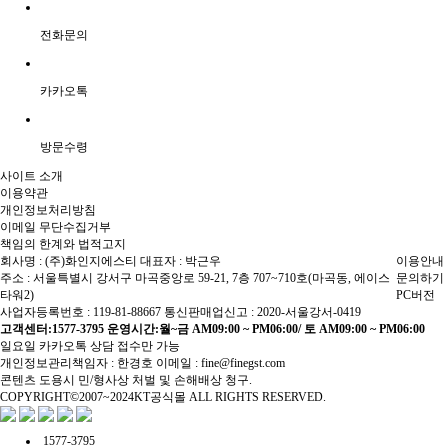
전화문의
카카오톡
방문수령
사이트 소개
이용약관
개인정보처리방침
이메일 무단수집거부
책임의 한계와 법적고지
회사명 : (주)화인지에스티
대표자 : 박근우
이용안내
주소 : 서울특별시 강서구 마곡중앙로 59-21, 7층 707~710호(마곡동, 에이스
문의하기
타워2)
PC버전
사업자등록번호 : 119-81-88667
통신판매업신고 : 2020-서울강서-0419
고객센터:1577-3795
운영시간:월~금 AM09:00 ~ PM06:00/ 토 AM09:00 ~ PM06:00
일요일 카카오톡 상담 접수만 가능
개인정보관리책임자 : 한경호
이메일 : fine@finegst.com
콘텐츠 도용시 민/형사상 처벌 및 손해배상 청구.
COPYRIGHT©2007~2024KT공식몰 ALL RIGHTS RESERVED.
1577-3795