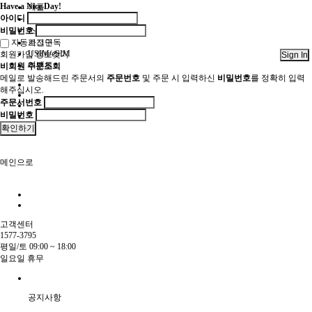
Have a Nice Day!
애플
아이디
기타
비밀번호
스마트기기
자동로그인
가전구독
USIM/eSIM
회원가입
정보찾기
Sign In
이벤트
비회원 주문조회
메일로 발송해드린 주문서의
주문번호
및 주문 시 입력하신
비밀번호
를 정확히 입력
해주십시오.
주문서번호
비밀번호
확인하기
메인으로
고객센터
1577-3795
평일/토 09:00 ~ 18:00
일요일 휴무
공지사항