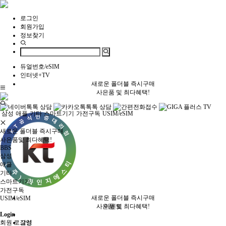
로그인
회원가입
정보찾기
듀얼번호/eSIM
인터넷+TV
새로운 폴더블 즉시구매
사은품 및 최다혜택!
삼성
애플
기타
스마트기기
가전구독
USIM/eSIM
새로운 폴더블 즉시구매
사은품및 최다혜택!
BBS
삼성
애플
기타
스마트기기
가전구독
새로운 폴더블 즉시구매
USIM/eSIM
사은품 및 최다혜택!
이벤트
Login
회원 로그인
삼성