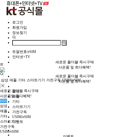
로그인
회원가입
정보찾기
듀얼번호/eSIM
인터넷+TV
새로운 폴더블 즉시구매
사은품 및 최다혜택!
새로운 폴더블 즉시구매
삼성
애플
기타
스마트기기
가전구독
USIM/eSIM
사은품 및 최다혜택!
새로운 폴더블 즉시구매
삼성
사은품및 최다혜택!
애플
BBS
기타
삼성
스마트기기
애플
가전구독
기타
USIM/eSIM
스마트기기
이벤트
가전구독
USIM/eSIM
이벤트