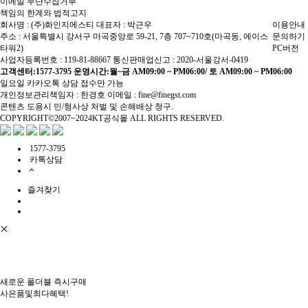
이메일 무단수집거부
책임의 한계와 법적고지
회사명 : (주)화인지에스티
대표자 : 박근우
이용안내
주소 : 서울특별시 강서구 마곡중앙로 59-21, 7층 707~710호(마곡동, 에이스
문의하기
타워2)
PC버전
사업자등록번호 : 119-81-88667
통신판매업신고 : 2020-서울강서-0419
고객센터:1577-3795
운영시간:월~금 AM09:00 ~ PM06:00/ 토 AM09:00 ~ PM06:00
일요일 카카오톡 상담 접수만 가능
개인정보관리책임자 : 한경호
이메일 : fine@finegst.com
콘텐츠 도용시 민/형사상 처벌 및 손해배상 청구.
COPYRIGHT©2007~2024KT공식몰 ALL RIGHTS RESERVED.
1577-3795
카톡상담
즐겨찾기
새로운 폴더블 즉시구매
사은품및최다혜택!