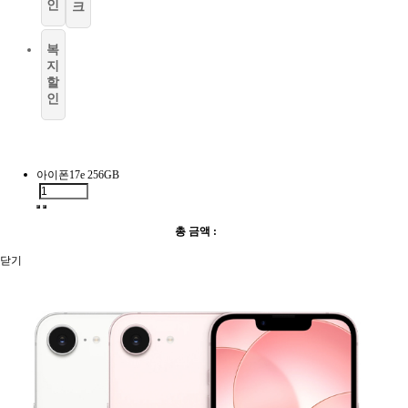
인
크
복
지
할
인
아이폰17e 256GB
총 금액 :
닫기