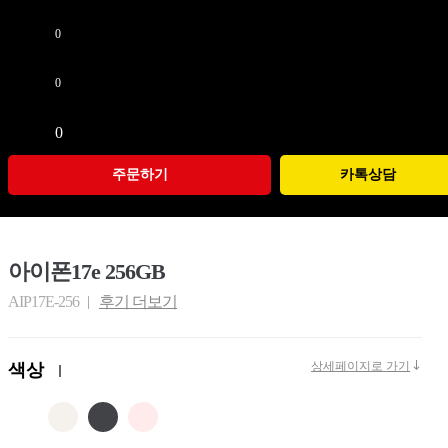
삼성
월 할부금
애플
0
원
기타
+
스마트기기
월 통신요금
가전구독
0
원
USIM/eSIM
=
이벤트
월 납부금액
0
원
(할부이자별도)
카톡상담
아이폰17e 256GB
AIP17E-256
후기 더보기
상세페이지로 가기
색상