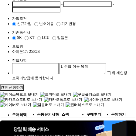
-
-
가입조건
신규가입
번호이동
기기변경
기존통신사
SK
KT
LGU
알뜰폰
모델명
아이폰17e 256GB
전달사항
위 개인정
보처리방침에 동의합니다.
간편 신청하기
공통유의사항
스펙
구매후기
문의하기
구매혜택