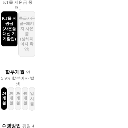
KT몰 지원금 중
택1
KT몰 지
특급사은
원금
품+패키
(사은품
지 사은
대신 기
품
기할인)
(상세페
이지 확
인)
할부개월
연
5.9% 할부이자 발
생
24
30
36
48
일
개
개
개
개
시
월
월
월
월
불
수령방법
평일 4