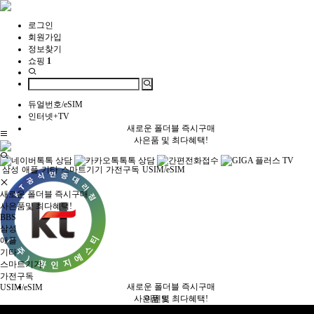
로그인
회원가입
정보찾기
쇼핑
1
듀얼번호/eSIM
인터넷+TV
새로운 폴더블 즉시구매
사은품 및 최다혜택!
삼성
애플
기타
스마트기기
가전구독
USIM/eSIM
새로운 폴더블 즉시구매
사은품및 최다혜택!
BBS
삼성
애플
기타
스마트기기
가전구독
새로운 폴더블 즉시구매
USIM/eSIM
사은품 및 최다혜택!
이벤트