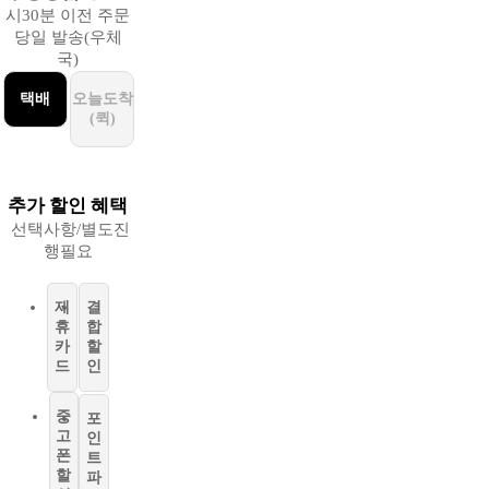
시30분 이전 주문
당일 발송(우체
국)
택배
오늘도착
(퀵)
추가 할인 혜택
선택사항/별도진
행필요
제
결
휴
합
카
할
드
인
중
포
고
인
폰
트
할
파