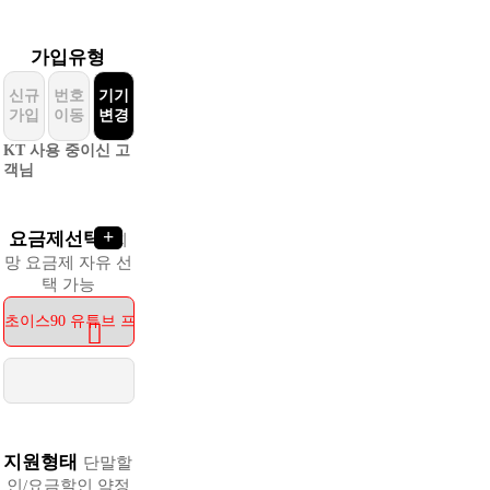
가입유형
신규
번호
기기
가입
이동
변경
KT 사용 중이신 고
객님
+
요금제선택
희
망 요금제 자유 선
택 가능
지원형태
단말할
인/요금할인 약정