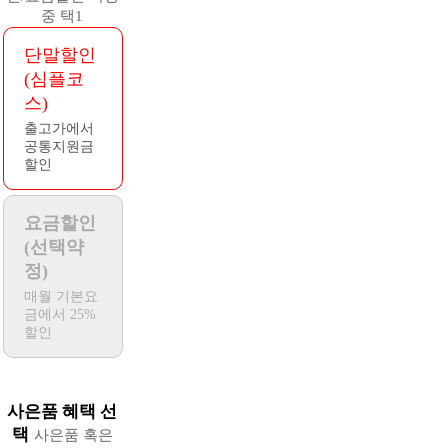
중 택1
단말할인
(심플코
스)
출고가에서
공통지원금
할인
요금할인
(선택약
정)
매월 기본요
금에서 25%
할인
사은품 혜택 선
택
사은품 혹은