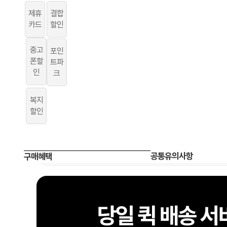
제휴
결합
카드
할인
중고
포인
폰할
트파
인
크
복지
할인
공통유의사항
구매혜택