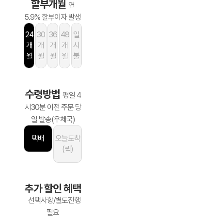
할부개월
연
5.9% 할부이자 발생
24
30
36
48
일
개
개
개
개
시
월
월
월
월
불
수령방법
평일 4
시30분 이전 주문 당
일 발송(우체국)
택배
오늘도착
(퀵)
추가 할인 혜택
선택사항/별도진행
필요