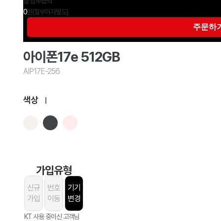
월 납부금액
0
원
(할부이자별도)
아이폰17e 512GB
AIP17E-256
색상
가입유형
신규
번호
기기
가입
이동
변경
KT 사용 중이신 고객님