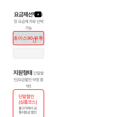
요금제선택
+
희
망 요금제 자유 선택
가능
지원형태
단말할
인/요금할인 약정 중
택1
단말할인
(심플코스)
출고가에서 공
통지원금 할인