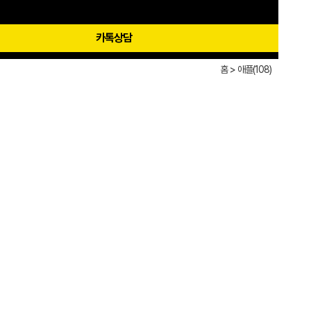
카톡상담
홈 >
애플(108)