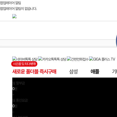
팝업레이어 알림
팝업레이어 알림이 없습니다.
삼성
애플
사은품 및 최다혜택!
새로운 폴더블 즉시구매
삼성
애플
기
월 할부금
0
원
+
월 통신요금
0
원
=