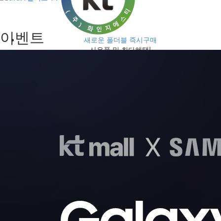
이벤트
새로운 폴더블 즉시구매
사은품 및 최다혜택!
삼성
애플
기타
스마트기기
가전구독
USIM/eSIM
이벤트